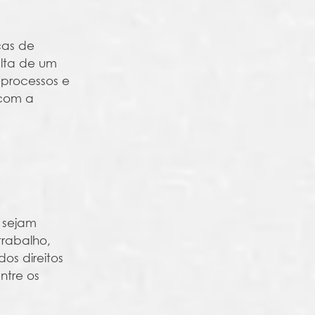
cas de
alta de um
 processos e
 com a
 sejam
trabalho,
os direitos
ntre os