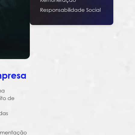
Responsabilidade Social
mpresa
ma
ito de
 das
plementação