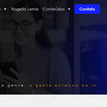
e
Rogerio Leme
Conteúdos
Contato
de gente.
a gente entende de rh.