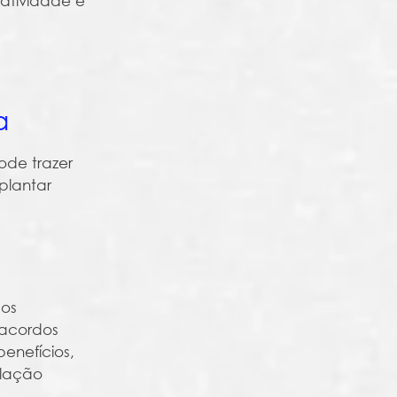
tatividade e
a
ode trazer
plantar
dos
 acordos
enefícios,
islação