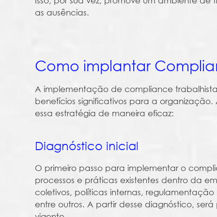
Isso, por sua vez, promove um ambiente de t
as ausências.
Como implantar Complian
A implementação de compliance trabalhista
benefícios significativos para a organização.
essa estratégia de maneira eficaz:
Diagnóstico inicial
O primeiro passo para implementar o complia
processos e práticas existentes dentro da emp
coletivos, políticas internas, regulamentaç
entre outros. A partir desse diagnóstico, será 
vigente.