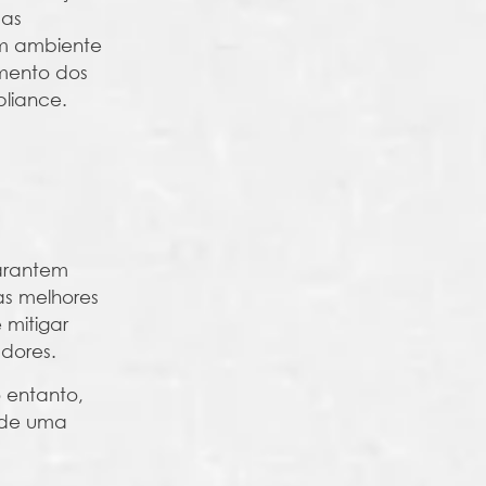
 as
um ambiente
imento dos
pliance.
garantem
as melhores
 mitigar
adores.
 entanto,
 de uma