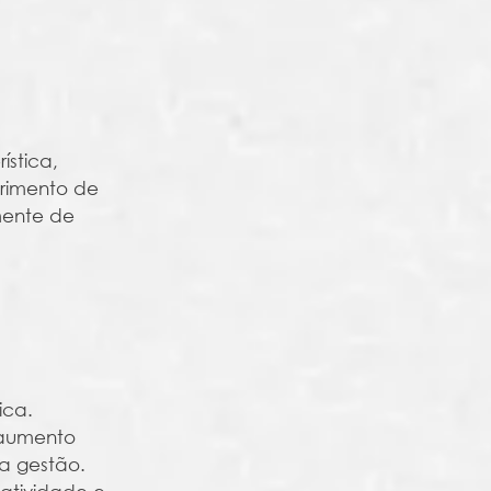
ística,
primento de
mente de
ica.
 aumento
a gestão.