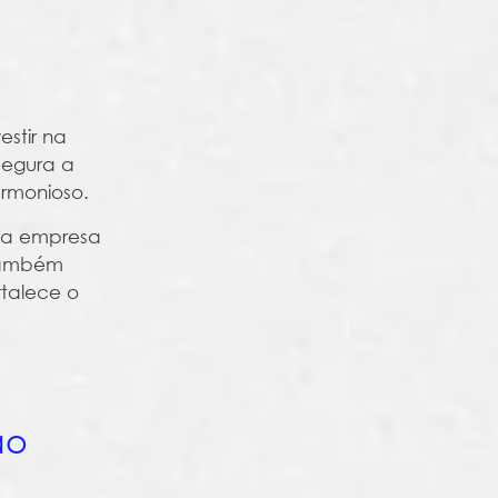
estir na
segura a
rmonioso.
uma empresa
 também
rtalece o
ão