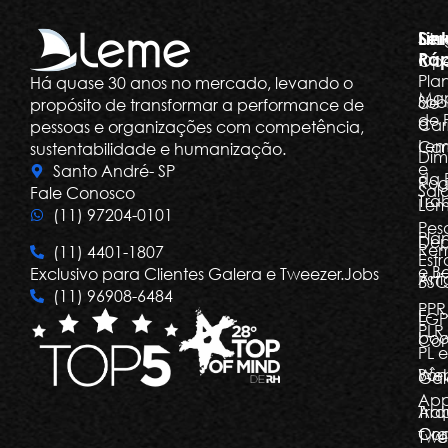
Ser
Lin
Dia
Ráp
Ope
Pla
Há quase 30 anos no mercado, levando o
Ma
Sob
de
propósito de transformar a performance de
de 
a
Car
pessoas e organizações com competência,
Le
Car
sustentabilidade e humanização.
Dim
e
Santo André- SP
da 
Rog
Salá
Fale Conosco
Tra
Le
(11) 97204-0101
Pes
Pla
Dep
Re
(11) 4401-1807
Estr
e Be
Exclusivo para Clientes Galera e Tweezer.Jobs
Arti
BSC
(11) 96908-6484
PPR
E-
LGP
PLR,
boo
Com
PL e
Bôn
Web
Gal
Ap
Arq
Tra
Org
Con
Twe