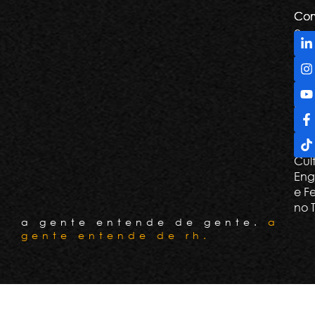
Com
Com
e
De
Tril
Apr
e G
Con
Cli
Cul
Eng
e F
no 
a gente entende de gente.
a
gente entende de rh.