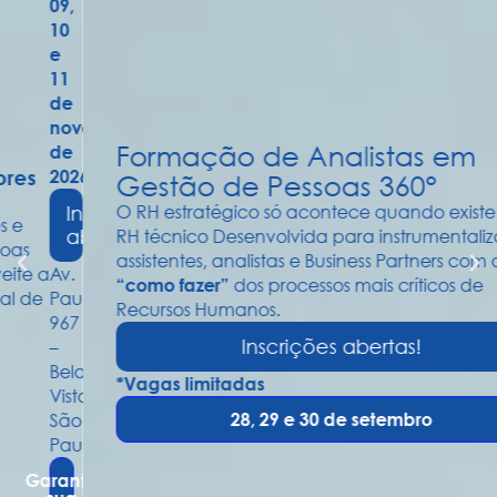
embro
Formação de Analistas em
6
Gestão de Pessoas 360°
O RH estratégico só acontece quando existe um
nscrições
RH técnico Desenvolvida para instrumentalizar
bertas!
assistentes, analistas e Business Partners com o
dos processos mais críticos de
“como fazer”
ista,
Recursos Humanos.
Inscrições abertas!
a
*Vagas limitadas
a,
28, 29 e 30 de setembro
lo.
ta