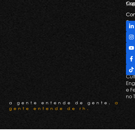
Org
Con
Twe
Com
Com
e
De
Tril
Apr
e G
Con
Cli
Cul
Eng
e F
no 
a gente entende de gente.
a
gente entende de rh.