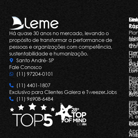
Ser
Lin
Dia
Ráp
Ope
Pla
Há quase 30 anos no mercado, levando o
Ma
Sob
de
propósito de transformar a performance de
de 
a
Car
pessoas e organizações com competência,
Le
Car
sustentabilidade e humanização.
Dim
e
Santo André- SP
da 
Rog
Salá
Fale Conosco
Tra
Le
(11) 97204-0101
Pes
Pla
Dep
Re
(11) 4401-1807
Estr
e Be
Exclusivo para Clientes Galera e Tweezer.Jobs
Arti
BSC
(11) 96908-6484
PPR
E-
LGP
PLR,
boo
Com
PL e
Bôn
Web
Gal
Ap
Arq
Tra