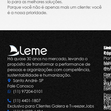
lo para as melhores soluções.
Porque você não é apenas mais um cliente: você
é a nossa prioridade.
Ser
Lin
Dia
Ráp
Ope
Pla
Há quase 30 anos no mercado, levando o
Ma
Sob
de
propósito de transformar a performance de
de 
a
Car
pessoas e organizações com competência,
Le
Car
sustentabilidade e humanização.
Dim
e
Santo André- SP
da 
Rog
Salá
Fale Conosco
Tra
Le
(11) 97204-0101
Pes
Pla
Dep
Re
(11) 4401-1807
Estr
e Be
Exclusivo para Clientes Galera e Tweezer.Jobs
Arti
BSC