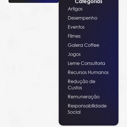
Categorias
Artigos
Desempenho
Eventos
Filmes
Galera Coffee
Jogos
Leme Consultoria
Recursos Humanos
Redução de
Custos
Remuneração
Responsabilidade
Social