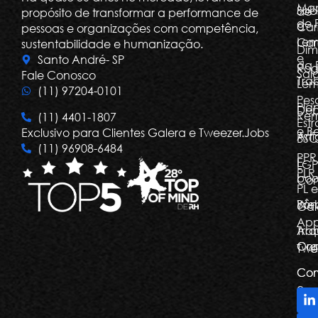
Ma
Sob
de
propósito de transformar a performance de
de 
a
Car
pessoas e organizações com competência,
Le
Car
sustentabilidade e humanização.
Dim
e
Santo André- SP
da 
Rog
Salá
Fale Conosco
Tra
Le
(11) 97204-0101
Pes
Pla
Dep
Re
(11) 4401-1807
Estr
e Be
Exclusivo para Clientes Galera e Tweezer.Jobs
Arti
BSC
(11) 96908-6484
PPR
E-
LGP
PLR,
boo
Com
PL e
Bôn
Web
Gal
Ap
Arq
Tra
Org
Con
Twe
Com
Com
e
De