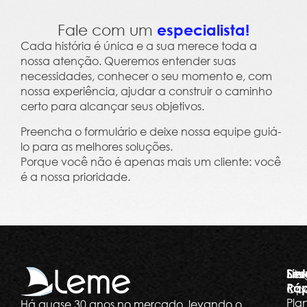
Fale com um
especialista!
Cada história é única e a sua merece toda a
nossa atenção. Queremos entender suas
necessidades, conhecer o seu momento e, com
nossa experiência, ajudar a construir o caminho
certo para alcançar seus objetivos.
Preencha o formulário e deixe nossa equipe guiá-
lo para as melhores soluções.
Porque você não é apenas mais um cliente: você
é a nossa prioridade.
Ser
Lin
Dia
Ráp
Ope
Pla
Há quase 30 anos no mercado, levando o