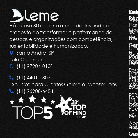
Ser
Lin
Dia
Ráp
Ope
Pla
Há quase 30 anos no mercado, levando o
Ma
Sob
de
propósito de transformar a performance de
de 
a
Car
pessoas e organizações com competência,
Le
Car
sustentabilidade e humanização.
Dim
e
Santo André- SP
da 
Rog
Salá
Fale Conosco
Tra
Le
(11) 97204-0101
Pes
Pla
Dep
Re
(11) 4401-1807
Estr
e Be
Exclusivo para Clientes Galera e Tweezer.Jobs
Arti
BSC
(11) 96908-6484
PPR
E-
LGP
PLR,
boo
Com
PL e
Bôn
Web
Gal
Ap
Arq
Tra
Org
Con
Twe