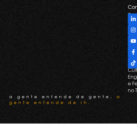
Com
Com
e
De
Tril
Apr
e G
Con
Cli
Cul
Eng
e F
no 
a gente entende de gente.
a
gente entende de rh.