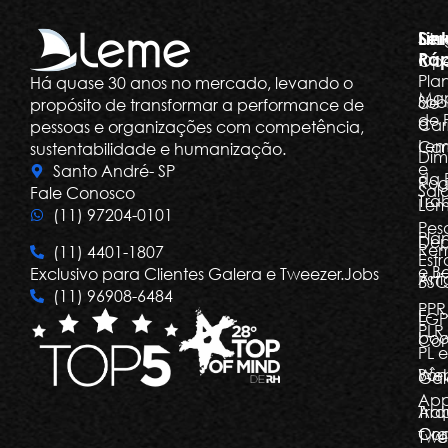
Ser
Lin
Dia
Ráp
Ope
Pla
Há quase 30 anos no mercado, levando o
Ma
Sob
de
propósito de transformar a performance de
de 
a
Car
pessoas e organizações com competência,
Le
Car
sustentabilidade e humanização.
Dim
e
Santo André- SP
da 
Rog
Salá
Fale Conosco
Tra
Le
(11) 97204-0101
Pes
Pla
Dep
Re
(11) 4401-1807
Estr
e Be
Exclusivo para Clientes Galera e Tweezer.Jobs
Arti
BSC
(11) 96908-6484
PPR
E-
LGP
PLR,
boo
Com
PL e
Bôn
Web
Gal
Ap
Arq
Tra
Org
Con
Twe