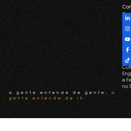
Com
Com
e
De
Tril
Apr
e G
Con
Cli
Cul
Eng
e F
no 
a gente entende de gente.
a
gente entende de rh.