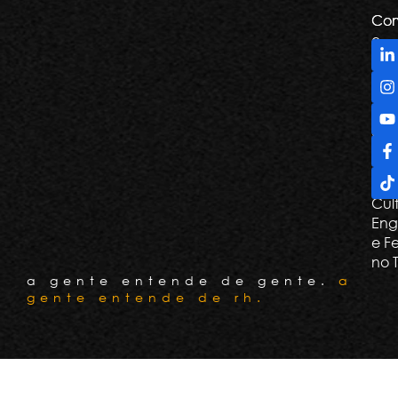
Com
Com
e
De
Tril
Apr
e G
Con
Cli
Cul
Eng
e F
no 
a gente entende de gente.
a
gente entende de rh.