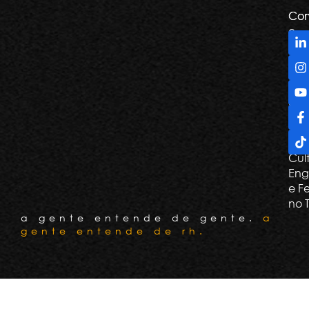
Com
Com
e
De
Tril
Apr
e G
Con
Cli
Cul
Eng
e F
no 
a gente entende de gente.
a
gente entende de rh.