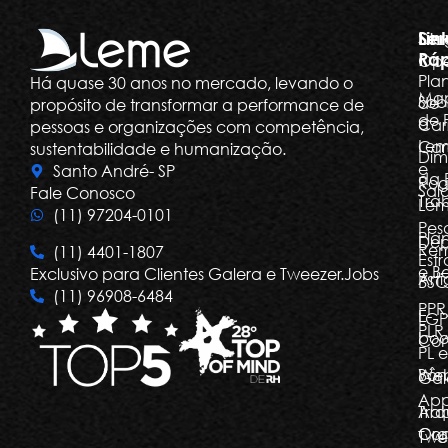
Ser
Lin
Dia
Ráp
Ope
Pla
Há quase 30 anos no mercado, levando o
Ma
Sob
de
propósito de transformar a performance de
de 
a
Car
pessoas e organizações com competência,
Le
Car
sustentabilidade e humanização.
Dim
e
Santo André- SP
da 
Rog
Salá
Fale Conosco
Tra
Le
(11) 97204-0101
Pes
Pla
Dep
Re
(11) 4401-1807
Estr
e Be
Exclusivo para Clientes Galera e Tweezer.Jobs
Arti
BSC
(11) 96908-6484
PPR
E-
LGP
PLR,
boo
Com
PL e
Bôn
Web
Gal
Ap
Arq
Tra
Org
Con
Twe