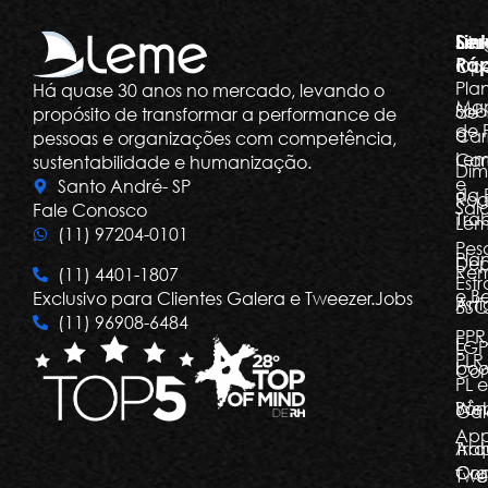
Ser
Lin
Dia
Ráp
Ope
Pla
Há quase 30 anos no mercado, levando o
Ma
Sob
de
propósito de transformar a performance de
de 
a
Car
pessoas e organizações com competência,
Le
Car
sustentabilidade e humanização.
Dim
e
Santo André- SP
da 
Rog
Salá
Fale Conosco
Tra
Le
(11) 97204-0101
Pes
Pla
Dep
Re
(11) 4401-1807
Estr
e Be
Exclusivo para Clientes Galera e Tweezer.Jobs
Arti
BSC
(11) 96908-6484
PPR
E-
LGP
PLR,
boo
Com
PL e
Bôn
Web
Gal
Ap
Arq
Tra
Org
Con
Twe