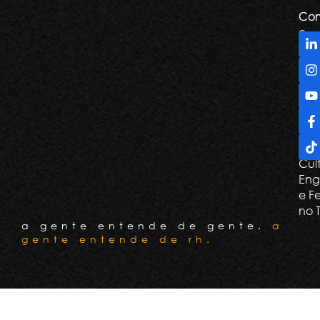
Com
Com
e
De
Tril
Apr
e G
Con
Cli
Cul
Eng
e F
no 
a gente entende de gente.
a
gente entende de rh.