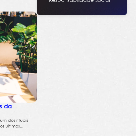
s da
m dos rituais
s últimos...