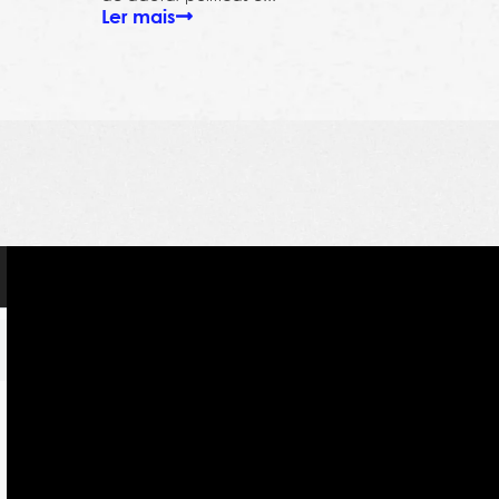
Ler mais
ara as empresas sobre remuneração e carreira
Salarial sem dor de cabeça
ão de RH