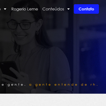
e
Rogerio Leme
Conteúdos
Contato
de gente.
a gente entende de rh.