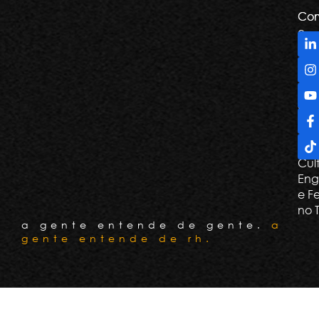
Com
Com
e
De
Tril
Apr
e G
Con
Cli
Cul
Eng
e F
no 
a gente entende de gente.
a
gente entende de rh.