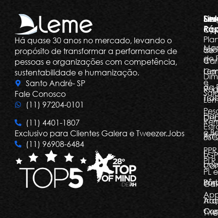
Ser
Lin
Dia
Ráp
Ope
Pla
Há quase 30 anos no mercado, levando o
Ma
Sob
de
propósito de transformar a performance de
de 
a
Car
pessoas e organizações com competência,
Le
Car
sustentabilidade e humanização.
Dim
e
Santo André- SP
da 
Rog
Salá
Fale Conosco
Tra
Le
(11) 97204-0101
Pes
Pla
Dep
Re
(11) 4401-1807
Estr
e Be
Exclusivo para Clientes Galera e Tweezer.Jobs
Arti
BSC
(11) 96908-6484
PPR
E-
LGP
PLR,
boo
Com
PL e
Bôn
Web
Gal
Ap
Arq
Tra
Org
Con
Twe