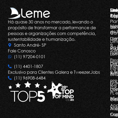
Ser
Lin
Dia
Ráp
Ope
Pla
Há quase 30 anos no mercado, levando o
Ma
Sob
de
propósito de transformar a performance de
de 
a
Car
pessoas e organizações com competência,
Le
Car
sustentabilidade e humanização.
Dim
e
Santo André- SP
da 
Rog
Salá
Fale Conosco
Tra
Le
(11) 97204-0101
Pes
Pla
Dep
Re
(11) 4401-1807
Estr
e Be
Exclusivo para Clientes Galera e Tweezer.Jobs
Arti
BSC
(11) 96908-6484
PPR
E-
LGP
PLR,
boo
Com
PL e
Bôn
Web
Gal
Ap
Arq
Tra
Org
Con
Twe