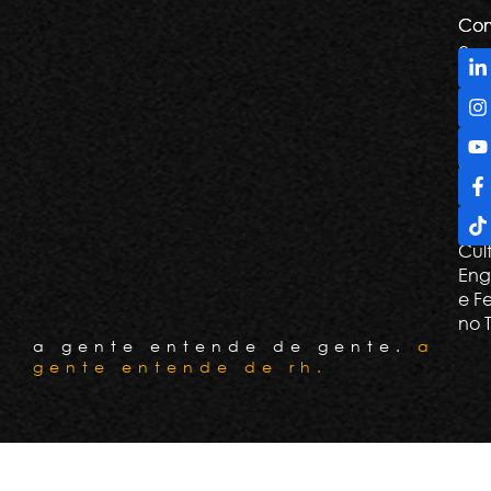
Com
Com
e
De
Tril
Apr
e G
Con
Cli
Cul
Eng
e F
no 
a gente entende de gente.
a
gente entende de rh.