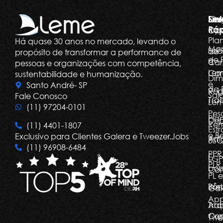
Ser
Lin
Dia
Ráp
Ope
Pla
Há quase 30 anos no mercado, levando o
Ma
Sob
de
propósito de transformar a performance de
de 
a
Car
pessoas e organizações com competência,
Le
Car
sustentabilidade e humanização.
Dim
e
Santo André- SP
da 
Rog
Salá
Fale Conosco
Tra
Le
(11) 97204-0101
Pes
Pla
Dep
Re
(11) 4401-1807
Estr
e Be
Exclusivo para Clientes Galera e Tweezer.Jobs
Arti
BSC
(11) 96908-6484
PPR
E-
LGP
PLR,
boo
Com
PL e
Bôn
Web
Gal
Ap
Arq
Tra
Org
Con
Twe