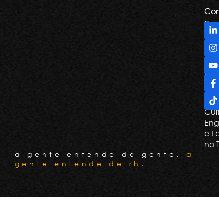
Com
Com
e
De
Tril
Apr
e G
Con
Cli
Cul
Eng
e F
no 
a gente entende de gente.
a
gente entende de rh.