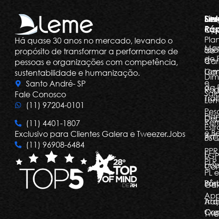
Ser
Lin
Dia
Ráp
Ope
Pla
Há quase 30 anos no mercado, levando o
Ma
Sob
de
propósito de transformar a performance de
de 
a
Car
pessoas e organizações com competência,
Le
Car
sustentabilidade e humanização.
Dim
e
Santo André- SP
da 
Rog
Salá
Fale Conosco
Tra
Le
(11) 97204-0101
Pes
Pla
Dep
Re
(11) 4401-1807
Estr
e Be
Exclusivo para Clientes Galera e Tweezer.Jobs
Arti
BSC
(11) 96908-6484
PPR
E-
LGP
PLR,
boo
Com
PL e
Bôn
Web
Gal
Ap
Arq
Tra
Org
Con
Twe