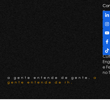
Com
Com
e
De
Tril
Apr
e G
Con
Cli
Cul
Eng
e F
no 
a gente entende de gente.
a
gente entende de rh.